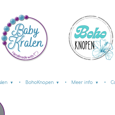
alen
BohoKnopen
Meer info
C