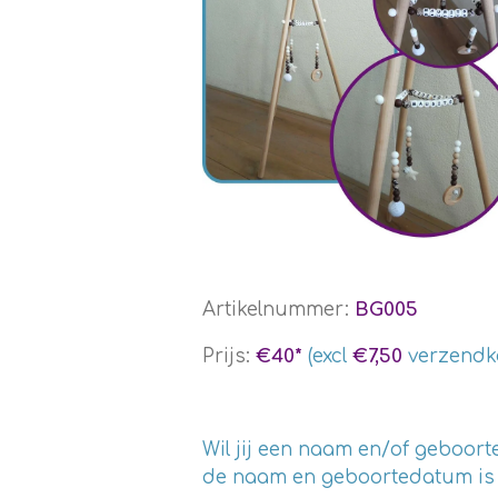
Artikelnummer:
BG005
Prijs:
€40*
(excl
€7,50
verzendk
Wil jij een naam en/of geboo
de naam en geboortedatum is en