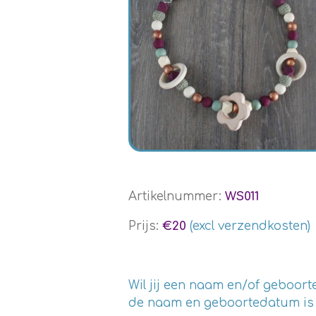
Artikelnummer:
WS011
Prijs:
€20
(excl verzendkosten)
Wil jij een naam en/of geboo
de naam en geboortedatum is en