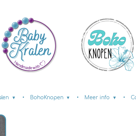
alen
BohoKnopen
Meer info
C