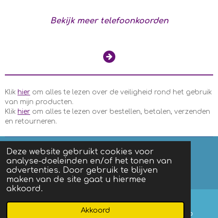
Bekijk meer telefoonkoorden
Klik
hier
om alles te lezen over de veiligheid rond het gebruik
van mijn producten.
Klik
hier
om alles te lezen over bestellen, betalen, verzenden
en retourneren.
Deze website gebruikt cookies voor
analyse-doeleinden en/of het tonen van
F
I
advertenties. Door gebruik te blijven
a
n
Algemene voorwaarden
|
Privacy
maken van de site gaat u hiermee
c
s
akkoord.
e
t
b
a
o
g
Akkoord
E-mailadres
Facebook
WhatsApp
o
r