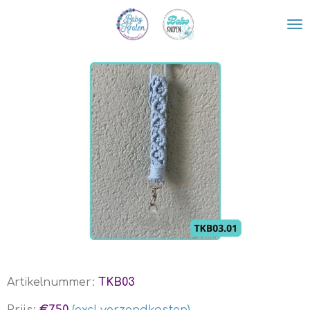
Ga
direct
naar
de
hoofdinhoud
Artikelnummer:
TKB03