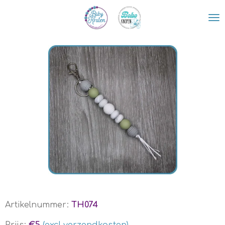
Ga
direct
naar
de
hoofdinhoud
Artikelnummer:
TH074