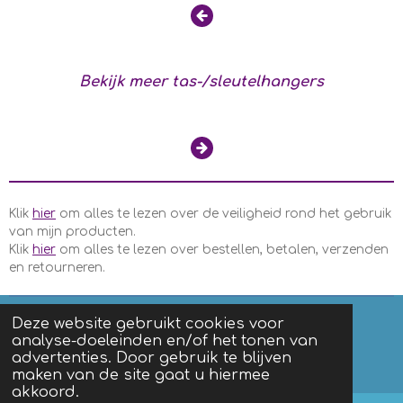
Bekijk meer tas-/sleutelhangers
Klik
hier
om alles te lezen over de veiligheid rond het gebruik
van mijn producten.
Klik
hier
om alles te lezen over bestellen, betalen, verzenden
en retourneren.
Deze website gebruikt cookies voor
analyse-doeleinden en/of het tonen van
F
I
advertenties. Door gebruik te blijven
a
n
Algemene voorwaarden
|
Privacy
maken van de site gaat u hiermee
c
s
akkoord.
e
t