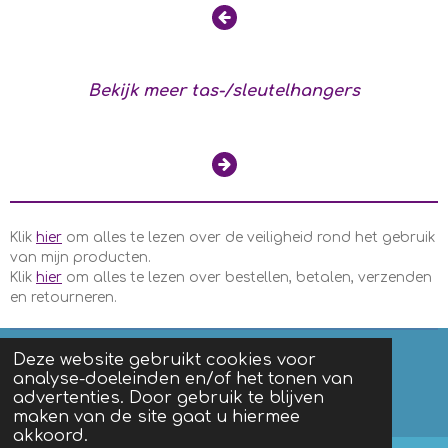
Bekijk meer tas-/sleutelhangers
Klik
hier
om alles te lezen over de veiligheid rond het gebruik
van mijn producten.
Klik
hier
om alles te lezen over bestellen, betalen, verzenden
en retourneren.
Deze website gebruikt cookies voor
analyse-doeleinden en/of het tonen van
F
I
advertenties. Door gebruik te blijven
a
n
Algemene voorwaarden
|
Privacy
maken van de site gaat u hiermee
c
s
akkoord.
e
t