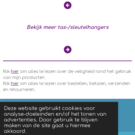
Bekijk meer tas-/sleutelhangers
Klik
hier
om alles te lezen over de veiligheid rond het gebruik
van mijn producten.
Klik
hier
om alles te lezen over bestellen, betalen, verzenden
en retourneren.
Deze website gebruikt cookies voor
analyse-doeleinden en/of het tonen van
F
I
advertenties. Door gebruik te blijven
a
n
Algemene voorwaarden
|
Privacy
maken van de site gaat u hiermee
c
s
akkoord.
e
t