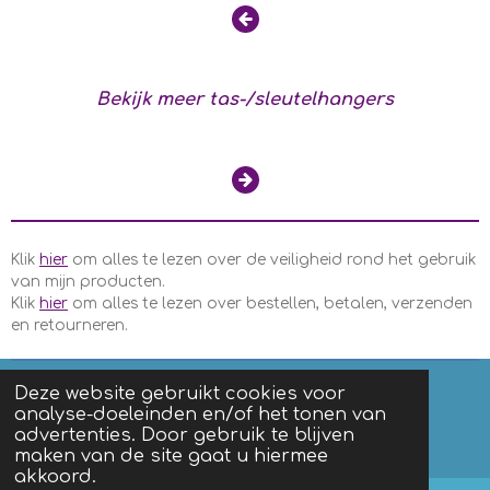
Bekijk meer tas-/sleutelhangers
Klik
hier
om alles te lezen over de veiligheid rond het gebruik
van mijn producten.
Klik
hier
om alles te lezen over bestellen, betalen, verzenden
en retourneren.
Deze website gebruikt cookies voor
analyse-doeleinden en/of het tonen van
F
I
advertenties. Door gebruik te blijven
a
n
Algemene voorwaarden
|
Privacy
maken van de site gaat u hiermee
c
s
akkoord.
e
t