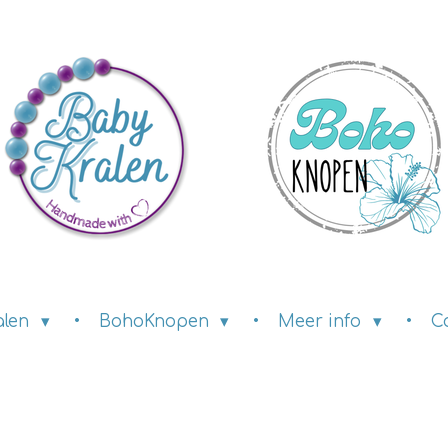
alen
BohoKnopen
Meer info
C