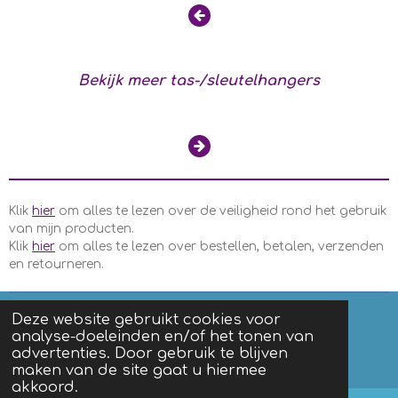
Bekijk meer tas-/sleutelhangers
Klik
hier
om alles te lezen over de veiligheid rond het gebruik
van mijn producten.
Klik
hier
om alles te lezen over bestellen, betalen, verzenden
en retourneren.
Deze website gebruikt cookies voor
analyse-doeleinden en/of het tonen van
F
I
advertenties. Door gebruik te blijven
a
n
Algemene voorwaarden
|
Privacy
maken van de site gaat u hiermee
c
s
akkoord.
e
t