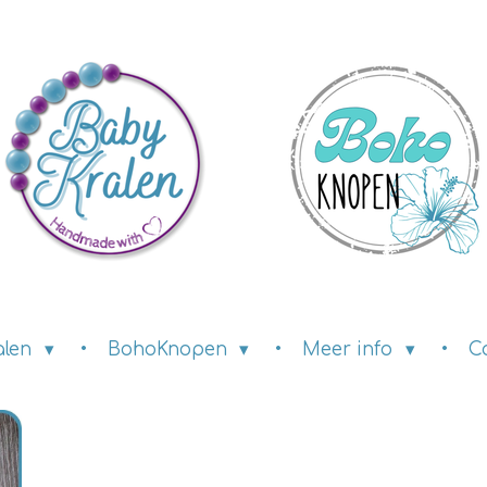
alen
BohoKnopen
Meer info
C