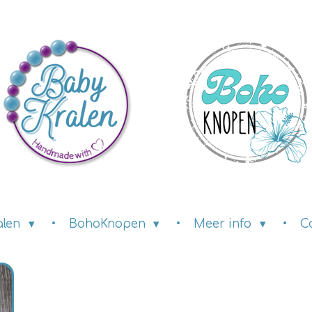
alen
BohoKnopen
Meer info
C