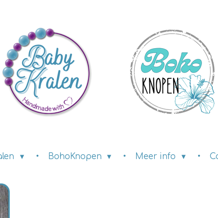
alen
BohoKnopen
Meer info
C