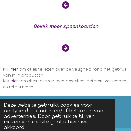
Bekijk meer speenkoorden
Klik
hier
om alles te lezen over de veiligheid rond het gebruik
van mijn producten.
Klik
hier
om alles te lezen over bestellen, betalen, verzenden
en retourneren.
Deze website gebruikt cookies voor
analyse-doeleinden en/of het tonen van
F
I
advertenties. Door gebruik te blijven
a
n
Algemene voorwaarden
|
Privacy
maken van de site gaat u hiermee
c
s
akkoord.
e
t