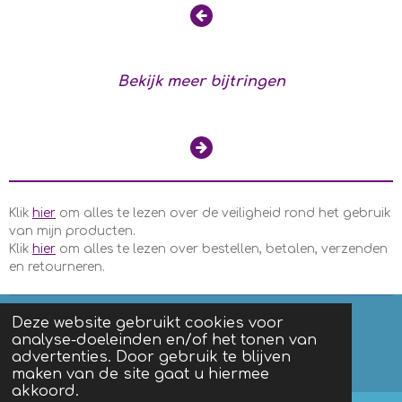
Bekijk meer bijtringen
Klik
hier
om alles te lezen over de veiligheid rond het gebruik
van mijn producten.
Klik
hier
om alles te lezen over bestellen, betalen, verzenden
en retourneren.
Deze website gebruikt cookies voor
analyse-doeleinden en/of het tonen van
F
I
advertenties. Door gebruik te blijven
a
n
Algemene voorwaarden
|
Privacy
maken van de site gaat u hiermee
c
s
akkoord.
e
t