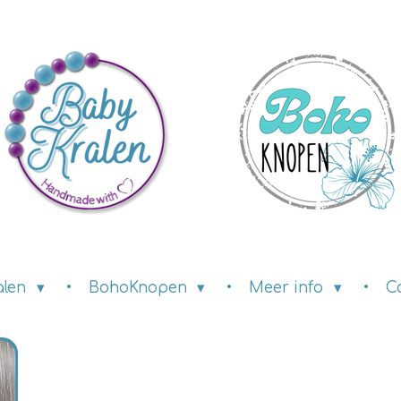
alen
BohoKnopen
Meer info
C