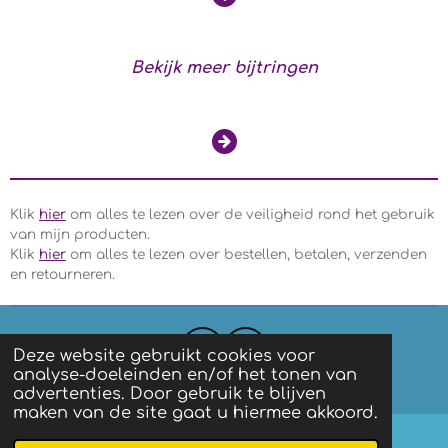
Bekijk meer bijtringen
Klik
hier
om alles te lezen over de veiligheid rond het gebruik
van mijn producten.
Klik
hier
om alles te lezen over bestellen, betalen, verzenden
en retourneren.
Deze website gebruikt cookies voor
F
I
analyse-doeleinden en/of het tonen van
a
n
Algemene voorwaarden
|
Privacy
advertenties. Door gebruik te blijven
c
s
maken van de site gaat u hiermee akkoord.
e
t
b
a