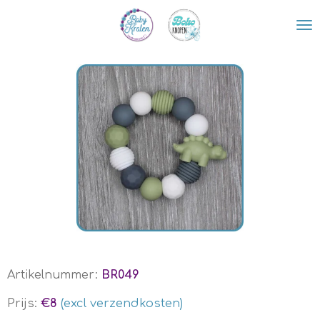
Ga
direct
naar
de
hoofdinhoud
Artikelnummer:
BR049
Prijs:
€8
(excl verzendkosten)