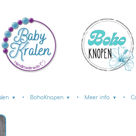
alen
BohoKnopen
Meer info
C